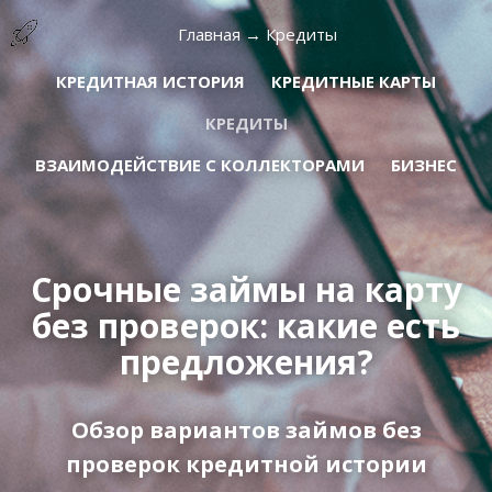
Главная
→
Кредиты
КРЕДИТНАЯ ИСТОРИЯ
КРЕДИТНЫЕ КАРТЫ
КРЕДИТЫ
ВЗАИМОДЕЙСТВИЕ С КОЛЛЕКТОРАМИ
БИЗНЕС
Срочные займы на карту
без проверок: какие есть
предложения?
Обзор вариантов займов без
проверок кредитной истории