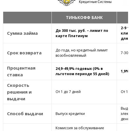
ТИНЬКОФФ БАНК
2-9 т
До 300 тыс. руб. – лимит по
Сумма займа
клиен
карте Платинум
для 
До года, но кредитный лимит
Срок возврата
7-30 
возобновляемый
Процентная
24,9-49,9% годовых (0% в
1,9% 
льготном периоде 55 дней)
ставка
Скорость
решения и
От 1 до 7 дней
От 15
выдачи
Выдач
Способ выдачи
Выпуск кредитки
элект
дене
Комиссия за обслуживание