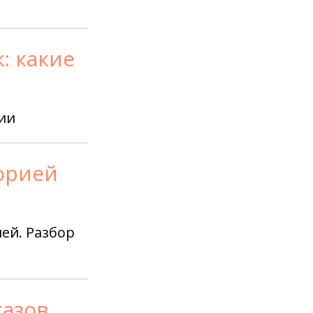
: какие
ии
орией
ей. Разбор
казов