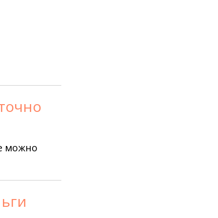
уточно
е можно
ньги