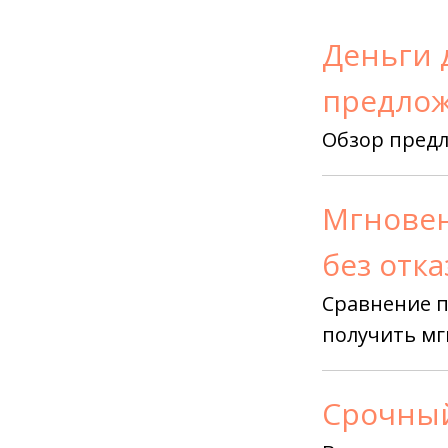
Деньги 
предлож
Обзор пред
Мгновен
без отка
Сравнение п
получить мг
Срочный