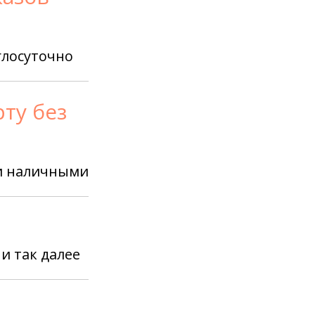
глосуточно
ту без
 и наличными
и так далее