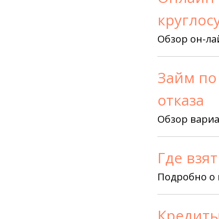
круглос
Обзор он-ла
Займ по
отказа
Обзор вариа
Где взят
Подробно о 
Кредиты