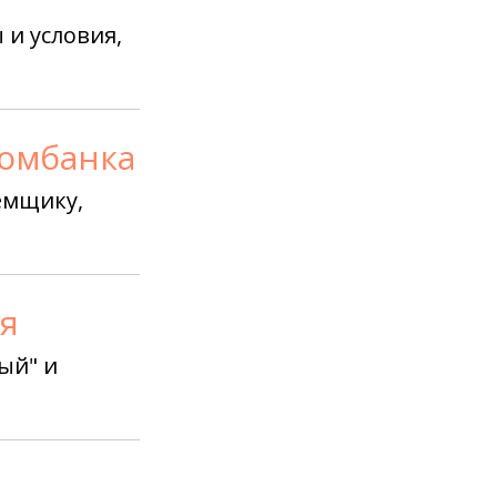
и условия,
комбанка
емщику,
ия
ый" и