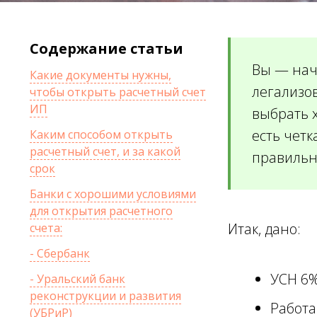
Содержание статьи
Вы — на
Какие документы нужны,
легализов
чтобы открыть расчетный счет
ИП
выбрать 
есть четк
Каким способом открыть
расчетный счет, и за какой
правильн
срок
Банки с хорошими условиями
для открытия расчетного
Итак, дано:
счета:
- Сбербанк
УСН 6%
- Уральский банк
реконструкции и развития
Работа
(УБРиР)