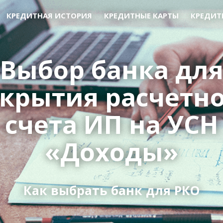
КРЕДИТНАЯ ИСТОРИЯ
КРЕДИТНЫЕ КАРТЫ
КРЕДИТ
Выбор банка дл
крытия расчетн
счета ИП на УСН
«Доходы»
Как выбрать банк для РКО