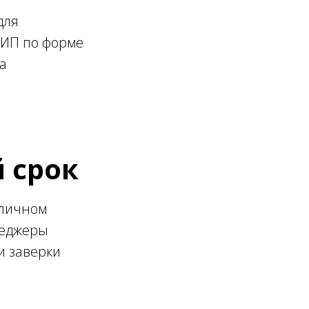
для
 ИП по форме
а
й срок
 личном
неджеры
и заверки