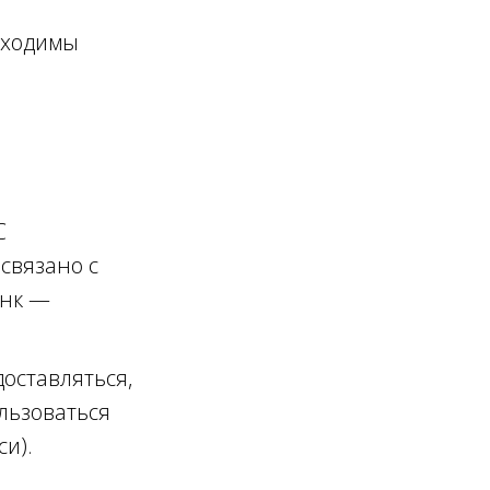
бходимы
С
 связано с
анк —
оставляться,
льзоваться
и).