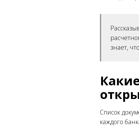
Рассказыв
расчетног
знает, чт
Какие
откры
Список докум
каждого банк