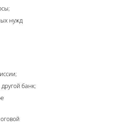
осы;
бых нужд
иссии;
другой банк;
ое
логовой