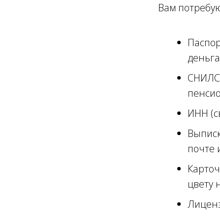
Вам потребую
Паспор
деньга
СНИЛС 
пенсио
ИНН (с
Выписк
почте 
Карточ
цвету н
Лиценз