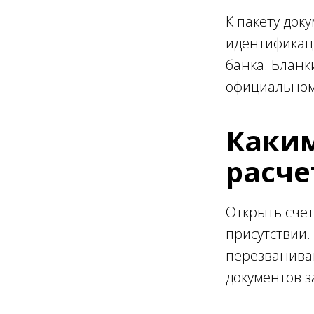
К пакету док
идентификаци
банка. Бланк
официальном
Каким
расче
Открыть счет
присутствии.
перезваниваю
документов з