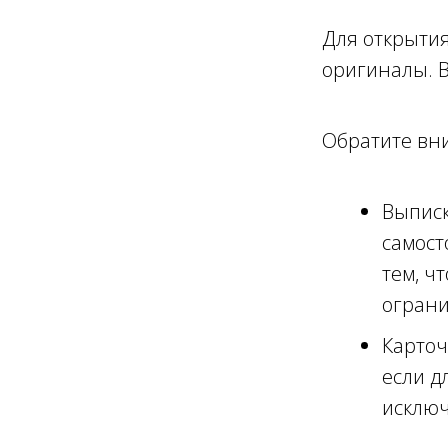
Для открыти
оригиналы. В
Обратите вн
Выписк
самост
тем, ч
ограни
Карточ
если д
исключ