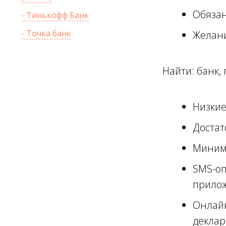
Обязан
- Тинькофф Банк
- Точка банк
Желани
Найти: банк,
Низкие
Достат
Минима
SMS-оп
прило
Онлайн
декла