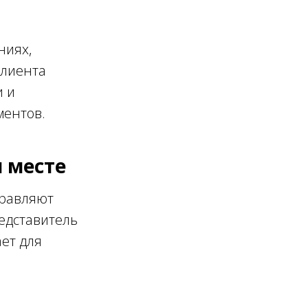
ниях,
клиента
и и
ментов.
м месте
правляют
редставитель
ает для