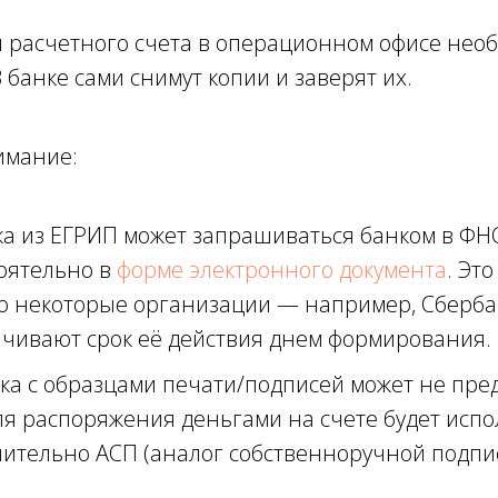
я расчетного счета в операционном офисе нео
 банке сами снимут копии и заверят их.
имание:
а из ЕГРИП может запрашиваться банком в ФН
оятельно в
форме электронного документа
. Это
то некоторые организации — например, Сберб
чивают срок её действия днем формирования.
ка с образцами печати/подписей может не пред
ля распоряжения деньгами на счете будет испо
ительно АСП (аналог собственноручной подпис