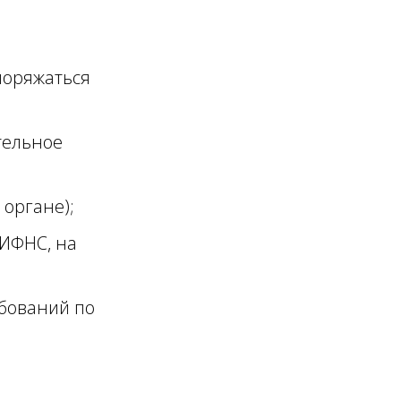
поряжаться
тельное
 органе);
 ИФНС, на
ебований по