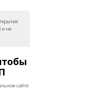
открытия
 и не
чтобы
П
альном сайте
.